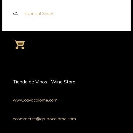
Technical Sheet
Tienda de Vinos | Wine Store
www.cavacolome.com
Whatsapp: +54 9 11 34221690
Argentina
ecommerce@grupocolome.com