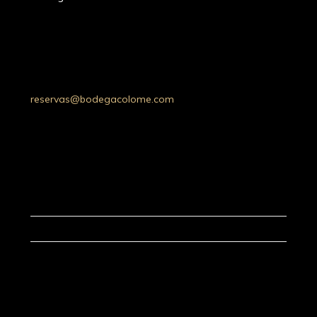
Ruta Prov. 53 Km 20, Molinos 4419,
Whatsapp: +54 9 387 5030052
Tel: +54 (03868) 49-4200
Salta, Argentina
reservas@bodegacolome.com