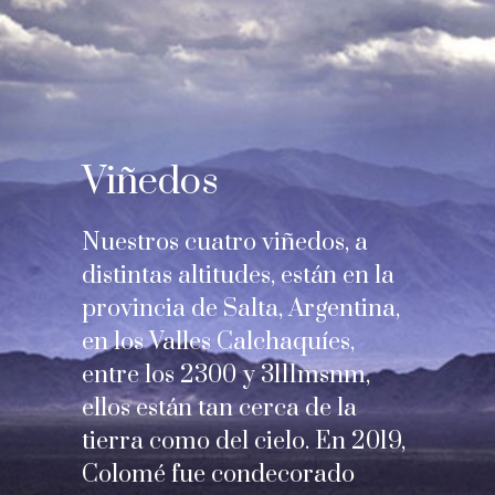
Viñedos
Nuestros cuatro viñedos, a
distintas altitudes, están en la
provincia de Salta, Argentina,
en los Valles Calchaquíes,
entre los 2300 y 3111msnm,
ellos están tan cerca de la
tierra como del cielo. En 2019,
Colomé fue condecorado