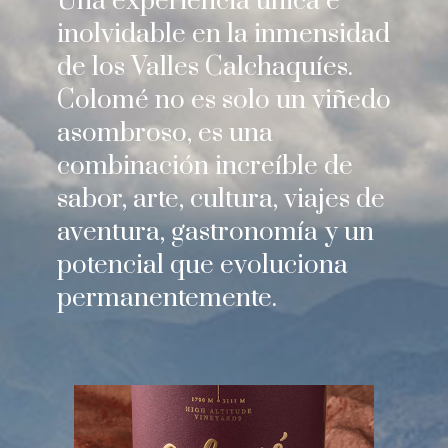
Una experiencia única e
inolvidable en la inmensidad
de los Valles Calchaquíes.
Colomé no es solo un viñedo
asombroso, es una
combinación increíble de
sabor, arte, cultura, viajes de
aventura, gastronomía y un
potencial que evoluciona
permanentemente.