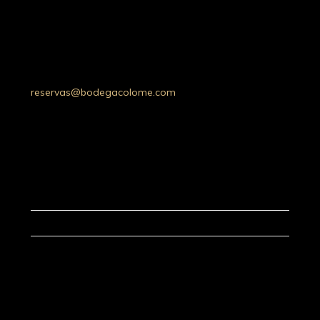
Ruta Prov. 53 Km 20, Molinos 4419,
Whatsapp: +54 9 387 5030052
Tel: +54 (03868) 49-4200
Salta, Argentina
reservas@bodegacolome.com