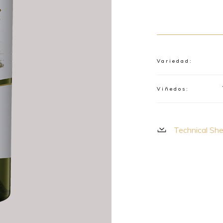
Variedad:
Viñedos:
Technical Sh