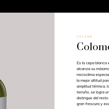
COLOMÉ
Colomé
Es la cepa blanca
alcanza su máxima
microclima especi
la mejor altitud pa
amplitud térmica, l
terruño, se logra 
distingue del resto
gran frescura y ex