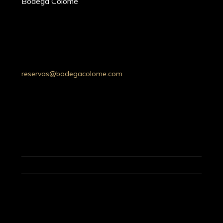
Bodega Colomé
Ruta Prov. 53 Km 20, Molinos 4419,
Whatsapp: +54 9 387 5030052
Tel: +54 (03868) 49-4200
Salta, Argentina
reservas@bodegacolome.com