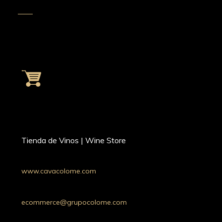
Tienda de Vinos | Wine Store
www.cavacolome.com
Whatsapp: +54 9 11 34221690
Argentina
ecommerce@grupocolome.com