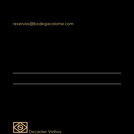
Whatsapp: +54 9 387 5030052
Tel: +54 (03868) 49-4200
Salta, Argentina
reservas@bodegacolome.com
Decanter Vinhos